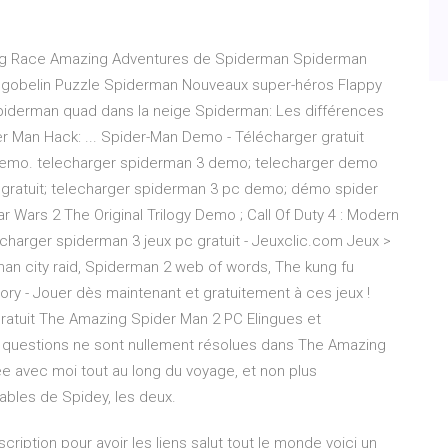
ng Race Amazing Adventures de Spiderman Spiderman
gobelin Puzzle Spiderman Nouveaux super-héros Flappy
piderman quad dans la neige Spiderman: Les différences
r Man Hack: ... Spider-Man Demo - Télécharger gratuit
Demo. telecharger spiderman 3 demo; telecharger demo
gratuit; telecharger spiderman 3 pc demo; démo spider
 Wars 2 The Original Trilogy Demo ; Call Of Duty 4 : Modern
echarger spiderman 3 jeux pc gratuit - Jeuxclic.com Jeux >
man city raid, Spiderman 2 web of words, The kung fu
 - Jouer dès maintenant et gratuitement à ces jeux !
ratuit The Amazing Spider Man 2 PC Elingues et
 questions ne sont nullement résolues dans The Amazing
e avec moi tout au long du voyage, et non plus
bles de Spidey, les deux.
iscription pour avoir les liens salut tout le monde voici un