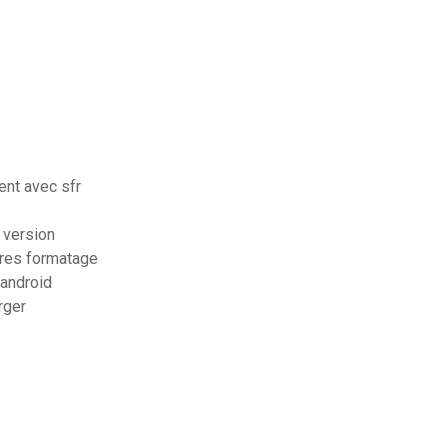
ent avec sfr
 version
pres formatage
 android
rger