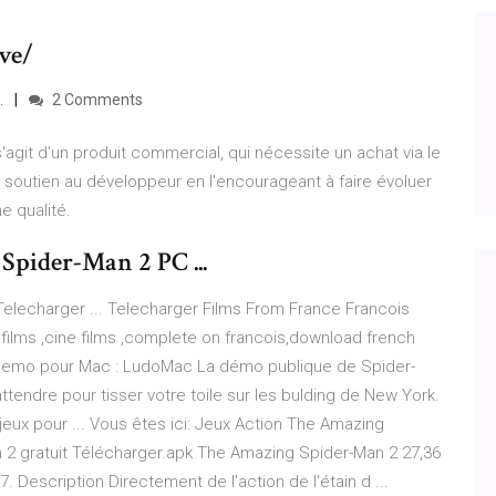
ve/
.
2 Comments
s'agit d'un produit commercial, qui nécessite un achat via le
e soutien au développeur en l'encourageant à faire évoluer
e qualité.
Spider-Man 2 PC ...
Telecharger ... Telecharger Films From France Francois
d films ,cine films ,complete on francois,download french
 2 demo pour Mac : LudoMac La démo publique de Spider-
ttendre pour tisser votre toile sur les bulding de New York.
eux pour ... Vous êtes ici: Jeux Action The Amazing
2 gratuit Télécharger.apk The Amazing Spider-Man 2 27,36
. Description Directement de l'action de l'étain d ...