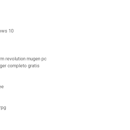
dows 10
orm revolution mugen pc
ger completo gratis
ee
rpg