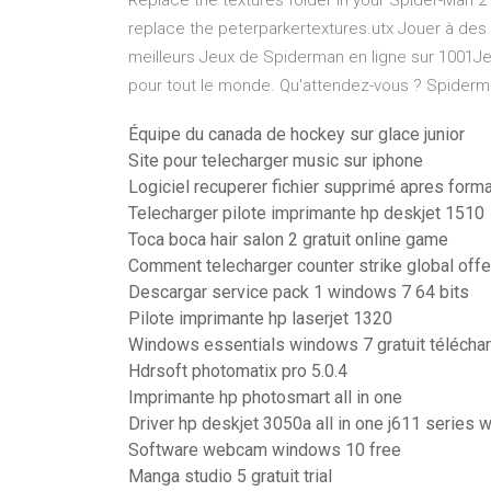
Replace the textures folder in your Spider-Man 2 
replace the peterparkertextures.utx Jouer à des
meilleurs Jeux de Spiderman en ligne sur 1001J
pour tout le monde. Qu'attendez-vous ? Spider
Équipe du canada de hockey sur glace junior
Site pour telecharger music sur iphone
Logiciel recuperer fichier supprimé apres form
Telecharger pilote imprimante hp deskjet 1510
Toca boca hair salon 2 gratuit online game
Comment telecharger counter strike global offe
Descargar service pack 1 windows 7 64 bits
Pilote imprimante hp laserjet 1320
Windows essentials windows 7 gratuit télécha
Hdrsoft photomatix pro 5.0.4
Imprimante hp photosmart all in one
Driver hp deskjet 3050a all in one j611 series
Software webcam windows 10 free
Manga studio 5 gratuit trial