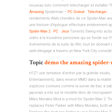
nouveau tuto comment telecharger et installer Th
Amazing
Spiderman –
PC
Gratuit
-
Telecharger
..
rendements Web-chenilles de ce Spider-Man ave
une histoire d’épilogue effectuée entièrement apr
Spider
-
Man
2
-
PC
-
Jeux
Torrents Swing into acti
vidéo à la troisième personne qui se fonde sur l
événements de la suite du film, tout en donnant 
web-élingage à travers un New York City considé
Topic
démo
the
amazing
spider
H1Z1 une tentative d’entrer par la grande studi
Entertainment), dans environ MMO dans la réalit
espèces connues comme la survie de bac à sable. 
japonais a mis sur le modèle libre de micropaie
Miles Morales Mod is a mod for Spider-Man 2: The
replaces Peter Parker with Miles Morales, both when