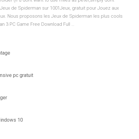
folder (if u dont want to use miles as peter,simply dont
 Jeux de Spiderman sur 1001Jeux, gratuit pour Jouez aux
eux. Nous proposons les Jeux de Spiderman les plus cools
man 3 PC Game Free Download Full …
atage
nsive pc gratuit
rger
 windows 10