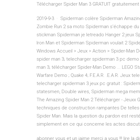
Télécharger Spider Man 3 GRATUIT gratuitement
2019-9-3 · Spiderman colère Spiderman Amazi
Zombie Run 2 sa moto Spiderman s'échappe du 
stickman Spiderman je letreado Hanger 2 jeux S
Iron Man et Spiderman Spiderman voulait 2 Spide
Windows Accueil > Jeux > Action > Spider-Man 
spider man 3; telecharger spiderman 3 pc demo 
man 3; télécharger Spider-Man Demo ... LEGO Star
Warfare Demo ; Quake 4; F.E.A.R. .E.A.R. Jeux tel
telecharger spiderman 3 jeux pc gratuit : Spider
statesmen, Double wires, Spiderman mega memory
The Amazing Spider Man 2 Télécharger - Jeuxx G
techniques de construction rampantes De telles
Spider Man. Mais la question du pardon est resté
simplement en ce qui concerne les actes discuta
abonner vous et un jaime merci a vous !!! lire la d