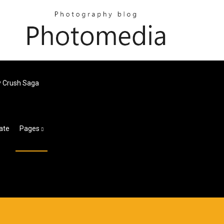
 Crush Saga
ate
Pages