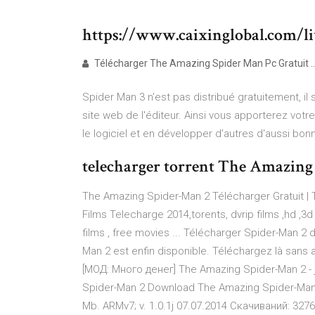
https://www.caixinglobal.com/li
Télécharger The Amazing Spider Man Pc Gratuit ..
Spider Man 3 n'est pas distribué gratuitement, il 
site web de l'éditeur. Ainsi vous apporterez votr
le logiciel et en développer d'autres d'aussi bonn
telecharger torrent The Amazing 
The Amazing Spider-Man 2 Télécharger Gratuit | 
Films Telecharge 2014,torents, dvrip films ,hd ,3
films , free movies ... Télécharger Spider-Man
Man 2 est enfin disponible. Téléchargez là sans a
[МОД: Много денег] The Amazing Spider-Man 2 - j
Spider-Man 2 Download The Amazing Spider-Man 
Mb. ARMv7; v. 1.0.1j 07.07.2014 Скачиваний: 32767