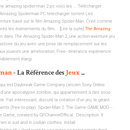
e amazing spider-man 2 pc voici les ... Télécharger
. Amazing Spiderman PC telecharger torrent Les
nture basé sur le film Amazing Spider-Man. Créé comme
ès les événements du film,... [Lire la suite]
The Amazing
on dans The Amazing Spider-Man 2, une action-aventure jeu
’histoire du jeu avec une prise de remplacement sur les
aux joueurs une amélioration, Free- itinérance expérience
rablement élargi.
-man
- La Référence des
Jeux
...
o, qui est Daybreak Game Company (ancien Sony Online
é d’une apocalypse zombie, qui appartiennent à des sous-
Fait intéressant, discuté la création d’un jeu, le géant
ments (free-to-play). Spider-Man 2: The Game GAME MOD - …
 Game, created by GPChannelOffical.. Description: It
 in suit and in civilian clothes. Install: